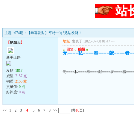
站
主题 : 074期：【恭喜发财】平特一肖!见贴发财！
地板
发表于: 2026-07-08 01:47
---
【
艳阳天
】
u
回复
u
编辑
u
无====私====奉====献====者=
新手上路
发帖:
1817
无====私====奉====献====者====精===
威望:
7157 点
铜币:
2156 枚
贡献值:
0 点
好评度:
0 点
<<
1
2
3
4
5
6
7
8
>>
[共
10
页]