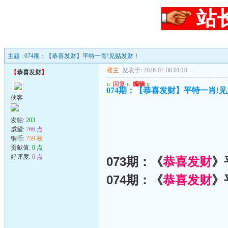
站
主题 : 074期：【恭喜发财】平特一肖!见贴发财！
楼主
发表于: 2026-07-08 01:10
---
【
恭喜发财
】
u
回复
u
编辑
u
074期：【恭喜发财】平特一肖!
侠客
发帖:
203
威望:
766 点
铜币:
759 枚
贡献值:
0 点
好评度:
0 点
073期：《
恭喜发财
》
074期：《
恭喜发财
》