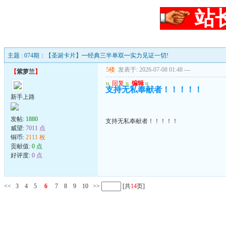
站
主题 : 074期：【圣诞卡片】━经典三半单双━实力见证一切!
5楼
发表于: 2026-07-08 01:48
---
【
紫萝兰
】
u
回复
u
编辑
u
支持无私奉献者！！！！！
新手上路
发帖:
1880
支持无私奉献者！！！！！
威望:
7011 点
铜币:
2111 枚
贡献值:
0 点
好评度:
0 点
<<
3
4
5
6
7
8
9
10
>>
[共
14
页]