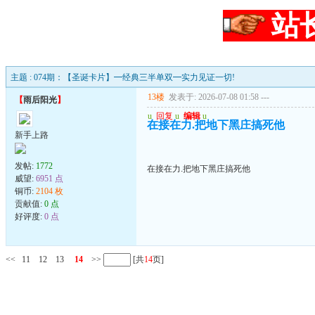
站
主题 : 074期：【圣诞卡片】━经典三半单双━实力见证一切!
13楼
发表于: 2026-07-08 01:58
---
【
雨后阳光
】
u
回复
u
编辑
u
在接在力.把地下黑庄搞死他
新手上路
发帖:
1772
在接在力.把地下黑庄搞死他
威望:
6951 点
铜币:
2104 枚
贡献值:
0 点
好评度:
0 点
<<
11
12
13
14
>>
[共
14
页]