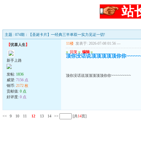
站
主题 : 074期：【圣诞卡片】━经典三半单双━实力见证一切!
11楼
发表于: 2026-07-08 01:56
---
【
忧喜人生
】
u
回复
u
编辑
u
顶你没话说顶顶顶顶顶你你~~~~~~~
新手上路
发帖:
1836
顶你没话说顶顶顶顶顶你你~~~~~~~~~
威望:
7156 点
铜币:
2172 枚
贡献值:
0 点
好评度:
0 点
<<
9
10
11
12
13
14
>>
[共
14
页]