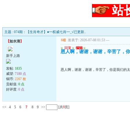
站
主题 : 074期：【生肖奇才】●━权威七肖━_√已更新..
6楼
发表于: 2026-07-08 01:53
---
【
如水清
】
u
回复
u
编辑
u
恩人啊，谢谢，谢谢，辛苦了，
新手上路
发帖:
1835
恩人啊，谢谢，谢谢，辛苦了，你是我们的
威望:
7180 点
铜币:
2207 枚
贡献值:
0 点
好评度:
0 点
<<
4
5
6
7
8
9
>>
[共
9
页]