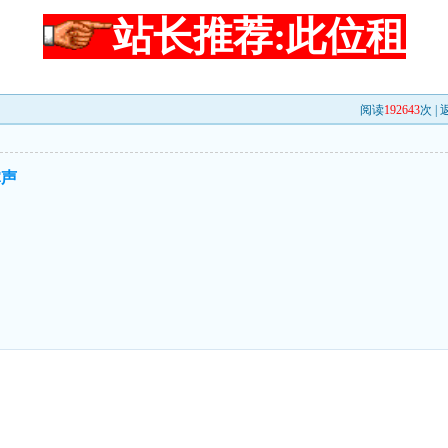
站长推荐:此位租
阅读
192643
次 |
掌声