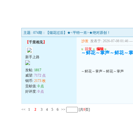
主题 : 074期：【烟花过后】★<平特一肖>★绝对原创！
沙发
发表于: 2026-07-08 01:46
---
【
千里相见
】
u
回复
u
编辑
u
～鲜花～掌声～鲜花～
新手上路
发帖:
1817
～鲜花～掌声～鲜花～掌声
威望:
7172 点
铜币:
2173 枚
贡献值:
0 点
好评度:
0 点
<<
1
2
3
4
5
6
>>
[共
9
页]