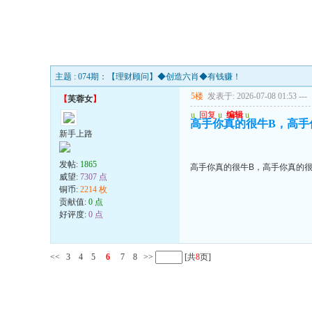
主题 : 074期：【理财顾问】◆创造六肖◆有钱赚！
5楼
发表于: 2026-07-08 01:53
---
【
芙蓉女
】
u
回复
u
编辑
u
高手你真的很牛B，高手
新手上路
发帖:
1865
高手你真的很牛B，高手你真的很
威望:
7307 点
铜币:
2214 枚
贡献值:
0 点
好评度:
0 点
<<
3
4
5
6
7
8
>>
[共
8
页]