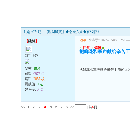
主题 : 074期：【理财顾问】◆创造六肖◆有钱赚！
地板
发表于: 2026-07-08 01:52
---
【
独醉
】
u
回复
u
编辑
u
把鲜花和掌声献给辛苦
新手上路
发帖:
1804
把鲜花和掌声献给辛苦工作的无
威望:
6972 点
铜币:
2057 枚
贡献值:
0 点
好评度:
0 点
<<
1
2
3
4
5
6
7
8
>>
[共
8
页]