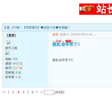
站
主题 : 074期：【理财顾问】◆创造六肖◆有钱赚！
板凳
发表于: 2026-07-08 01:48
---
【
雯雯
】
u
回复
u
编辑
u
朋友,你辛苦了!!
新手上路
发帖:
510
朋友,你辛苦了!!
威望:
4453 点
铜币:
2227 枚
贡献值:
0 点
好评度:
0 点
<<
1
2
3
4
5
6
7
>>
[共
8
页]