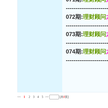
---------------------
072期:
理财顾问
---------------------
073期:
理财顾问
---------------------
074期:
理财顾问
---------------------
<<
1
2
3
4
5
>>
[共
8
页]