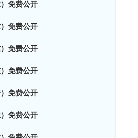
准）免费公开
准）免费公开
准）免费公开
准）免费公开
错）免费公开
准）免费公开
准）免费公开