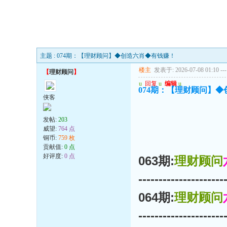
主题 : 074期：【理财顾问】◆创造六肖◆有钱赚！
楼主
发表于: 2026-07-08 01:10
---
【
理财顾问
】
u
回复
u
编辑
u
074期：【理财顾问】
侠客
发帖:
203
威望:
764 点
铜币:
759 枚
贡献值:
0 点
好评度:
0 点
063期:
理财顾问
---------------------
064期:
理财顾问
---------------------