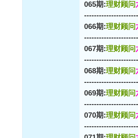
065期:
理财顾问
---------------------
066期:
理财顾问
---------------------
067期:
理财顾问
---------------------
068期:
理财顾问
---------------------
069期:
理财顾问
---------------------
070期:
理财顾问
---------------------
071期:
理财顾问