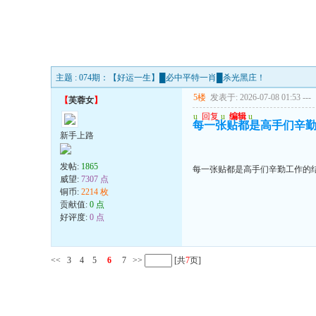
主题 : 074期：【好运一生】█必中平特一肖█杀光黑庄！
5楼
发表于: 2026-07-08 01:53
---
【
芙蓉女
】
u
回复
u
编辑
u
每一张贴都是高手们辛勤
新手上路
发帖:
1865
每一张贴都是高手们辛勤工作的结
威望:
7307 点
铜币:
2214 枚
贡献值:
0 点
好评度:
0 点
<<
3
4
5
6
7
>>
[共
7
页]