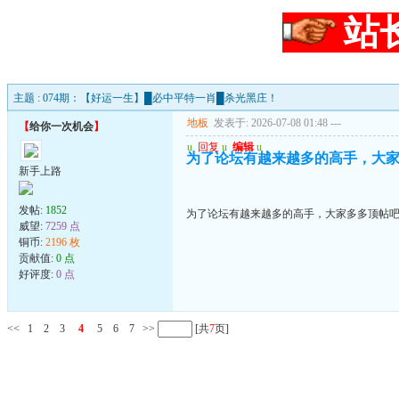
站
主题 : 074期：【好运一生】█必中平特一肖█杀光黑庄！
地板
发表于: 2026-07-08 01:48
---
【
给你一次机会
】
u
回复
u
编辑
u
为了论坛有越来越多的高手，大家多
新手上路
发帖:
1852
为了论坛有越来越多的高手，大家多多顶帖吧..
威望:
7259 点
铜币:
2196 枚
贡献值:
0 点
好评度:
0 点
<<
1
2
3
4
5
6
7
>>
[共
7
页]