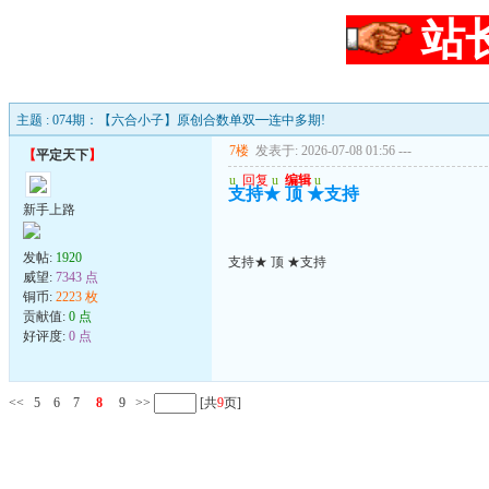
站
主题 : 074期：【六合小子】原创合数单双━连中多期!
7楼
发表于: 2026-07-08 01:56
---
【
平定天下
】
u
回复
u
编辑
u
支持★ 顶 ★支持
新手上路
发帖:
1920
支持★ 顶 ★支持
威望:
7343 点
铜币:
2223 枚
贡献值:
0 点
好评度:
0 点
<<
5
6
7
8
9
>>
[共
9
页]