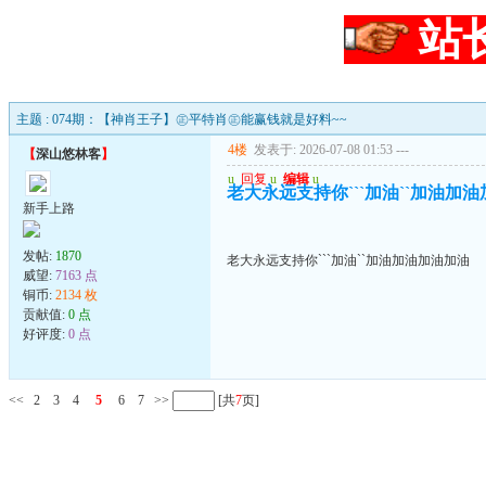
站
主题 : 074期：【神肖王子】㊣平特肖㊣能赢钱就是好料~~
4楼
发表于: 2026-07-08 01:53
---
【
深山悠林客
】
u
回复
u
编辑
u
老大永远支持你```加油``加油加
新手上路
发帖:
1870
老大永远支持你```加油``加油加油加油加油
威望:
7163 点
铜币:
2134 枚
贡献值:
0 点
好评度:
0 点
<<
2
3
4
5
6
7
>>
[共
7
页]