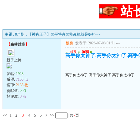
站
主题 : 074期：【神肖王子】㊣平特肖㊣能赢钱就是好料~~
板凳
发表于: 2026-07-08 01:51
---
【
森林过客
】
u
回复
u
编辑
u
高手你太神了.高手你太神了.高手
新手上路
发帖:
1928
高手你太神了.高手你太神了.高手你太神了.
威望:
7155 点
铜币:
2133 枚
贡献值:
0 点
好评度:
0 点
<<
1
2
3
4
5
6
7
>>
[共
7
页]