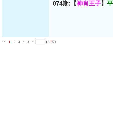
074期:【
神肖王子
】
平
<<
1
2
3
4
5
>>
[共
7
页]