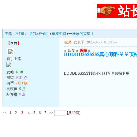
站
主题 : 074期：【特码神偷】●单双中特●━庄家的克星！
板凳
发表于: 2026-07-08 01:51
---
【
李静
】
u
回复
u
编辑
u
DDDDD$$$$$$$真心顶料￥￥顶
新手上路
发帖:
1818
DDDDD$$$$$$$真心顶料￥￥顶帖专用
威望:
7081 点
铜币:
2153 枚
贡献值:
0 点
好评度:
0 点
<<
1
2
3
4
5
6
7
>>
[共
10
页]