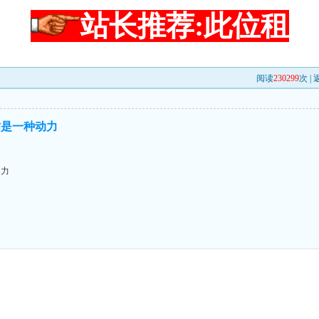
站长推荐:此位租
阅读
230299
次 |
帖是一种动力
动力