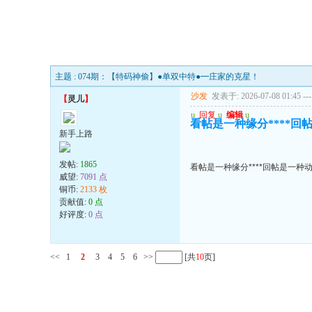
主题 : 074期：【特码神偷】●单双中特●━庄家的克星！
沙发
发表于: 2026-07-08 01:45
---
【
灵儿
】
u
回复
u
编辑
u
看帖是一种缘分****回
新手上路
发帖:
1865
看帖是一种缘分****回帖是一种
威望:
7091 点
铜币:
2133 枚
贡献值:
0 点
好评度:
0 点
<<
1
2
3
4
5
6
>>
[共
10
页]