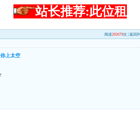
站长推荐:此位租
阅读
292679
次 |
返回
顶你上太空
空