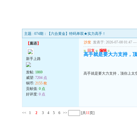
主题 : 074期：【六合黄金】特码单双★实力高手！
沙发
发表于: 2026-07-08 01:47
---
【
凰语
】
u
回复
u
编辑
u
高手就是要大力支持，
新手上路
发帖:
1869
高手就是要大力支持，顶你上太
威望:
7204 点
铜币:
2155 枚
贡献值:
0 点
好评度:
0 点
<<
1
2
3
4
5
6
>>
[共
11
页]