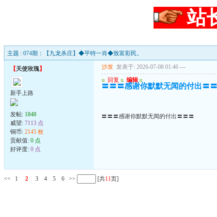
站
主题 : 074期：【九龙杀庄】◆平特一肖◆致富彩民。
沙发
发表于: 2026-07-08 01:46
---
【
天使玫瑰
】
u
回复
u
编辑
u
〓〓〓感谢你默默无闻的付出〓
新手上路
发帖:
1848
〓〓〓感谢你默默无闻的付出〓〓〓
威望:
7113 点
铜币:
2145 枚
贡献值:
0 点
好评度:
0 点
<<
1
2
3
4
5
6
>>
[共
11
页]