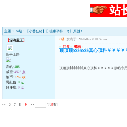
站
主题 : 074期：【小香狂猪】〖稳赚平特一肖〗原创！
8楼
发表于: 2026-07-08 01:57
---
【
深海蓝玉
】
u
回复
u
编辑
u
顶顶顶$$$$$$$真心顶料￥￥￥
新手上路
发帖:
486
顶顶顶$$$$$$$真心顶料￥￥￥￥￥顶帖专
威望:
4523 点
铜币:
2262 枚
贡献值:
0 点
好评度:
0 点
<<
6
7
8
9
>>
[共
9
页]