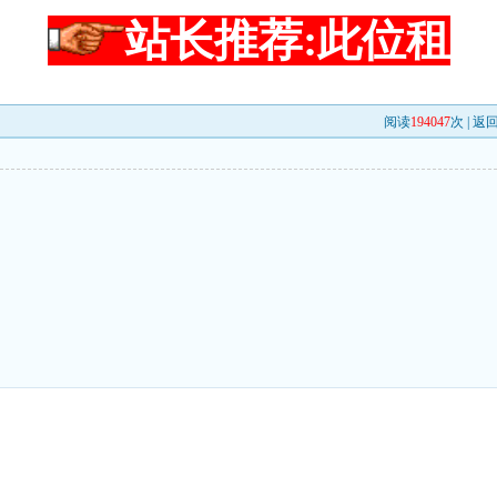
站长推荐:此位租
阅读
194047
次 |
返