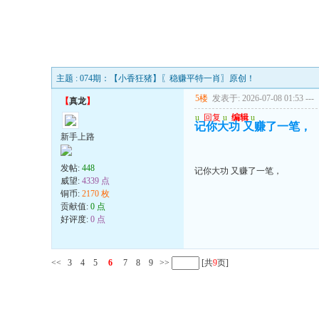
主题 : 074期：【小香狂猪】〖稳赚平特一肖〗原创！
5楼
发表于: 2026-07-08 01:53
---
【
真龙
】
u
回复
u
编辑
u
记你大功 又赚了一笔，
新手上路
发帖:
448
记你大功 又赚了一笔，
威望:
4339 点
铜币:
2170 枚
贡献值:
0 点
好评度:
0 点
<<
3
4
5
6
7
8
9
>>
[共
9
页]