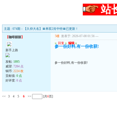
站
主题 : 074期：【久仰大名】〓单双2肖中特〓已更新！
5楼
发表于: 2026-07-08 01:56
---
【
咖啡丽丽
】
u
回复
u
编辑
u
参一份好料,有一份收获!
新手上路
发帖:
1895
参一份好料,有一份收获!
威望:
7284 点
铜币:
2224 枚
贡献值:
0 点
好评度:
0 点
<<
3
4
5
6
>>
[共
6
页]