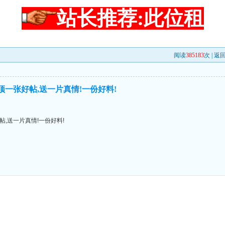
站长推荐:此位租
阅读
385183
次 |
返
顶一张好帖,送一片真情!一份好料!
帖,送一片真情!一份好料!