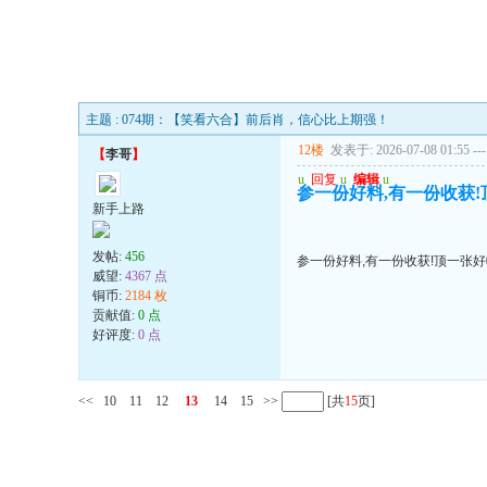
主题 : 074期：【笑看六合】前后肖，信心比上期强！
12楼
发表于: 2026-07-08 01:55
---
【
李哥
】
u
回复
u
编辑
u
参一份好料,有一份收获!
新手上路
发帖:
456
参一份好料,有一份收获!顶一张好
威望:
4367 点
铜币:
2184 枚
贡献值:
0 点
好评度:
0 点
<<
10
11
12
13
14
15
>>
[共
15
页]