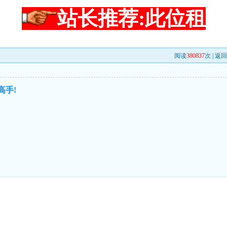
站长推荐:此位租
阅读
380837
次 |
返回
高手!