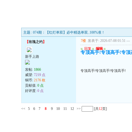
主题 : 074期：【红灯单双】必中精选单双..100%准！
7楼
发表于: 2026-07-08 01:51
---
【
玫瑰之约
】
u
回复
u
编辑
u
专顶高手!专顶高手!专顶
新手上路
发帖:
1866
专顶高手!专顶高手!专顶高手!
威望:
7219 点
铜币:
2176 枚
贡献值:
0 点
好评度:
0 点
<<
5
6
7
8
9
10
11
12
>>
[共
12
页]