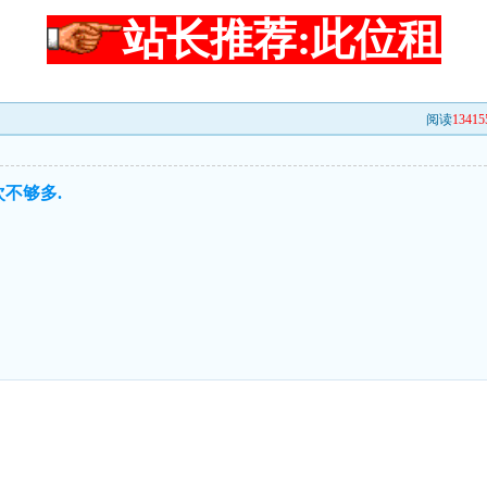
站长推荐:此位租
阅读
13415
不够多.