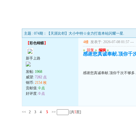
主题 : 074期：【天涯比邻】大小中特☆全力打造本站闪耀一星.
4楼
发表于: 2026-07-08 01:57
---
【
彩色蝴蝶
】
u
回复
u
编辑
u
感谢您真诚奉献.顶你千次
新手上路
发帖:
1968
感谢您真诚奉献.顶你千次不够多.
威望:
7282 点
铜币:
2154 枚
贡献值:
0 点
好评度:
0 点
<<
2
3
4
5
>>
[共
5
页]