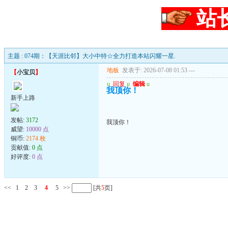
站
主题 : 074期：【天涯比邻】大小中特☆全力打造本站闪耀一星.
地板
发表于: 2026-07-08 01:53
---
【
小宝贝
】
u
回复
u
编辑
u
我顶你！
新手上路
发帖:
3172
我顶你！
威望:
10000 点
铜币:
2174 枚
贡献值:
0 点
好评度:
0 点
<<
1
2
3
4
5
>>
[共
5
页]