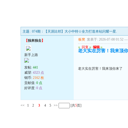
主题 : 074期：【天涯比邻】大小中特☆全力打造本站闪耀一星.
板凳
发表于: 2026-07-08 01:52
---
【
独来独去
】
u
回复
u
编辑
u
老大实在厉害！我来顶
新手上路
发帖:
441
老大实在厉害！我来顶你来了
威望:
4323 点
铜币:
2162 枚
贡献值:
0 点
好评度:
0 点
<<
1
2
3
4
5
>>
[共
5
页]