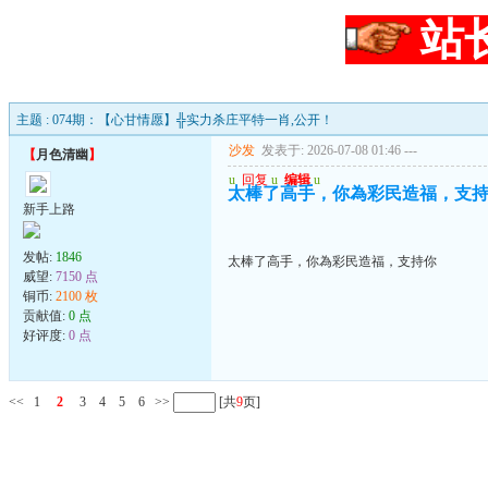
站
主题 : 074期：【心甘情愿】╬实力杀庄平特一肖,公开！
沙发
发表于: 2026-07-08 01:46
---
【
月色清幽
】
u
回复
u
编辑
u
太棒了高手，你為彩民造福，支
新手上路
发帖:
1846
太棒了高手，你為彩民造福，支持你
威望:
7150 点
铜币:
2100 枚
贡献值:
0 点
好评度:
0 点
<<
1
2
3
4
5
6
>>
[共
9
页]