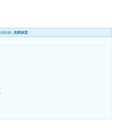
返回列表
|
关闭本页
准