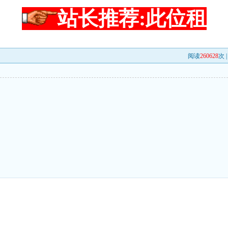
站长推荐:此位租
阅读
260628
次 