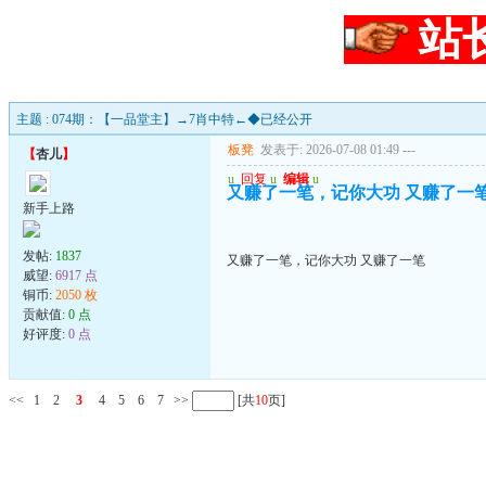
站
主题 : 074期：【一品堂主】→7肖中特←◆已经公开
板凳
发表于: 2026-07-08 01:49
---
【
杏儿
】
u
回复
u
编辑
u
又赚了一笔，记你大功 又赚了一
新手上路
发帖:
1837
又赚了一笔，记你大功 又赚了一笔
威望:
6917 点
铜币:
2050 枚
贡献值:
0 点
好评度:
0 点
<<
1
2
3
4
5
6
7
>>
[共
10
页]