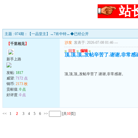
站
主题 : 074期：【一品堂主】→7肖中特←◆已经公开
沙发
发表于: 2026-07-08 01:46
---
【
千里相见
】
u
回复
u
编辑
u
顶,顶,顶,,发帖辛苦了.谢谢,非常感
新手上路
发帖:
1817
顶,顶,顶,,发帖辛苦了.谢谢,非常感谢。
威望:
7172 点
铜币:
2173 枚
贡献值:
0 点
好评度:
0 点
<<
1
2
3
4
5
6
>>
[共
10
页]