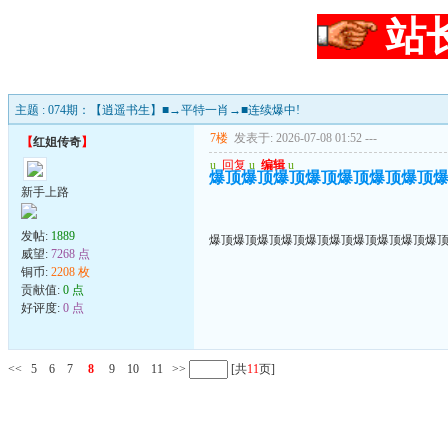
站
主题 : 074期：【逍遥书生】■→平特一肖→■连续爆中!
7楼
发表于: 2026-07-08 01:52
---
【
红姐传奇
】
u
回复
u
编辑
u
爆顶爆顶爆顶爆顶爆顶爆顶爆顶
新手上路
发帖:
1889
爆顶爆顶爆顶爆顶爆顶爆顶爆顶爆顶爆顶爆
威望:
7268 点
铜币:
2208 枚
贡献值:
0 点
好评度:
0 点
<<
5
6
7
8
9
10
11
>>
[共
11
页]