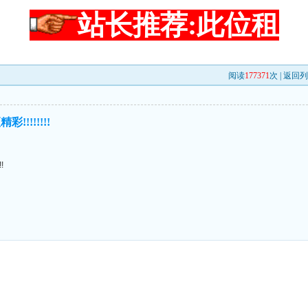
站长推荐:此位租
阅读
177371
次 |
返回列
!!!!!!!
!