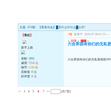
主题 : 074期：【香港马会】█买什么中什么█公开!
5楼
发表于: 2026-07-08 01:53
---
【
香妃
】
u
回复
u
编辑
u
六合界因有你们的无私更精彩!
新手上路
发帖:
1892
六合界因有你们的无私更精彩!!!!!!!
威望:
7254 点
铜币:
2199 枚
贡献值:
0 点
好评度:
0 点
<<
3
4
5
6
7
>>
[共
7
页]