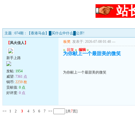
站
主题 : 074期：【香港马会】█买什么中什么█公开!
板凳
发表于: 2026-07-08 01:48
---
【
风火佳人
】
u
回复
u
编辑
u
为你献上一个最甜美的微笑
新手上路
发帖:
1954
为你献上一个最甜美的微笑
威望:
7361 点
铜币:
2259 枚
贡献值:
0 点
好评度:
0 点
<<
1
2
3
4
5
6
7
>>
[共
7
页]