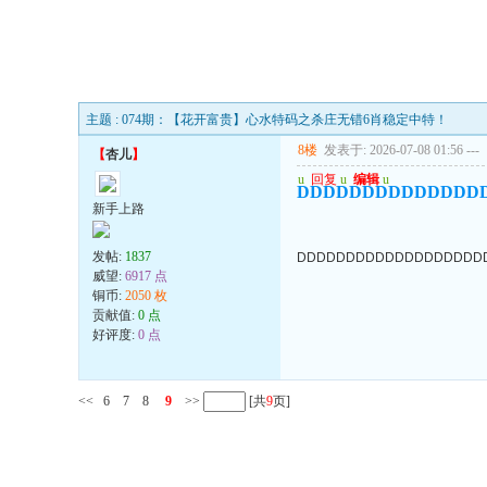
主题 : 074期：【花开富贵】心水特码之杀庄无错6肖稳定中特！
8楼
发表于: 2026-07-08 01:56
---
【
杏儿
】
u
回复
u
编辑
u
DDDDDDDDDDDDDD
新手上路
发帖:
1837
DDDDDDDDDDDDDDDDDDD
威望:
6917 点
铜币:
2050 枚
贡献值:
0 点
好评度:
0 点
<<
6
7
8
9
>>
[共
9
页]