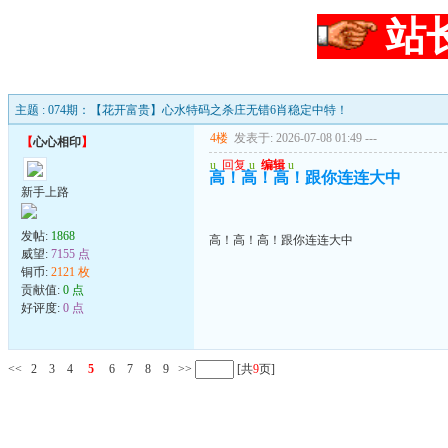
站
主题 : 074期：【花开富贵】心水特码之杀庄无错6肖稳定中特！
4楼
发表于: 2026-07-08 01:49
---
【
心心相印
】
u
回复
u
编辑
u
高！高！高！跟你连连大中
新手上路
发帖:
1868
高！高！高！跟你连连大中
威望:
7155 点
铜币:
2121 枚
贡献值:
0 点
好评度:
0 点
<<
2
3
4
5
6
7
8
9
>>
[共
9
页]