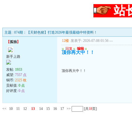
站
主题 : 074期：【天财色猪】打造2026年最强最稳中特资料！
12楼
发表于: 2026-07-08 01:56
---
【
孤独
】
u
回复
u
编辑
u
顶你再大中！！
新手上路
发帖:
1933
顶你再大中！！
威望:
7557 点
铜币:
2325 枚
贡献值:
0 点
好评度:
0 点
<<
10
11
12
13
14
15
16
17
>>
[共
18
页]