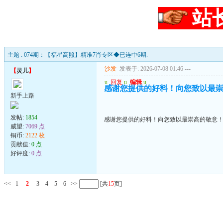
站
主题 : 074期：【福星高照】精准7肖专区◆已连中6期.
沙发
发表于: 2026-07-08 01:46
---
【
灵儿
】
u
回复
u
编辑
u
感谢您提供的好料！向您致以最
新手上路
发帖:
1854
感谢您提供的好料！向您致以最崇高的敬意
威望:
7069 点
铜币:
2122 枚
贡献值:
0 点
好评度:
0 点
<<
1
2
3
4
5
6
>>
[共
15
页]