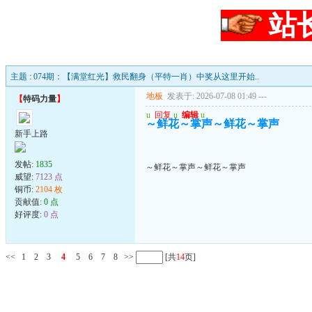
站
主题 : 074期：【满堂红光】救民翻身（平特一肖）中奖从这里开始..
地板
发表于: 2026-07-08 01:49
---
【
特码力量
】
u
回复
u
编辑
u
～鲜花～掌声～鲜花～掌声
新手上路
发帖:
1835
～鲜花～掌声～鲜花～掌声
威望:
7123 点
铜币:
2104 枚
贡献值:
0 点
好评度:
0 点
<<
1
2
3
4
5
6
7
8
>>
[共
14
页]