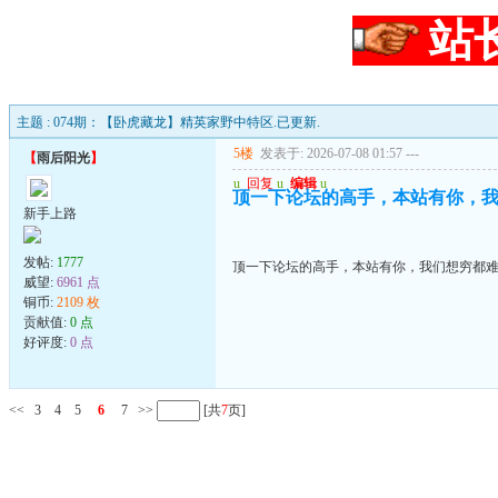
站
主题 : 074期：【卧虎藏龙】精英家野中特区.已更新.
5楼
发表于: 2026-07-08 01:57
---
【
雨后阳光
】
u
回复
u
编辑
u
顶一下论坛的高手，本站有你，
新手上路
发帖:
1777
顶一下论坛的高手，本站有你，我们想穷都
威望:
6961 点
铜币:
2109 枚
贡献值:
0 点
好评度:
0 点
<<
3
4
5
6
7
>>
[共
7
页]