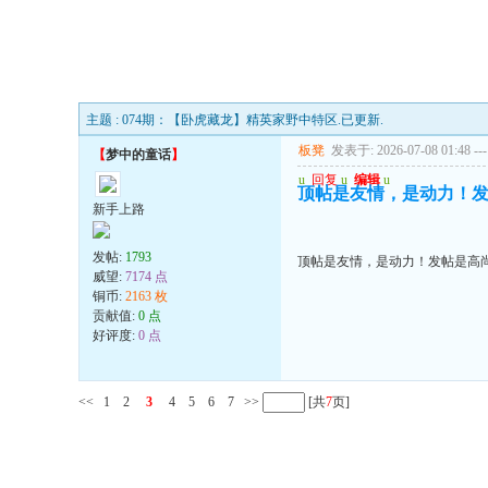
主题 : 074期：【卧虎藏龙】精英家野中特区.已更新.
板凳
发表于: 2026-07-08 01:48
---
【
梦中的童话
】
u
回复
u
编辑
u
顶帖是友情，是动力！
新手上路
发帖:
1793
顶帖是友情，是动力！发帖是高
威望:
7174 点
铜币:
2163 枚
贡献值:
0 点
好评度:
0 点
<<
1
2
3
4
5
6
7
>>
[共
7
页]