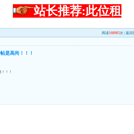
站长推荐:此位租
阅读
168985
次 |
返回
发帖是高尚！！！
尚！！！