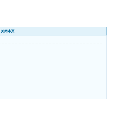
|
关闭本页