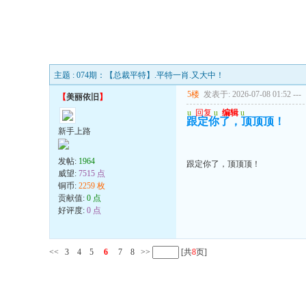
主题 : 074期：【总裁平特】.平特一肖.又大中！
5楼
发表于: 2026-07-08 01:52
---
【
美丽依旧
】
u
回复
u
编辑
u
跟定你了，顶顶顶！
新手上路
发帖:
1964
跟定你了，顶顶顶！
威望:
7515 点
铜币:
2259 枚
贡献值:
0 点
好评度:
0 点
<<
3
4
5
6
7
8
>>
[共
8
页]