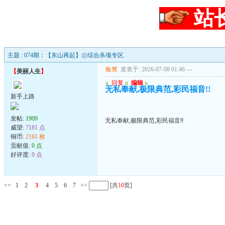
站
主题 : 074期：【东山再起】㊣综合杀项专区.
板凳
发表于: 2026-07-08 01:46
---
【
美丽人生
】
u
回复
u
编辑
u
无私奉献,极限典范,彩民福音!!
新手上路
发帖:
1909
无私奉献,极限典范,彩民福音!!
威望:
7181 点
铜币:
2161 枚
贡献值:
0 点
好评度:
0 点
<<
1
2
3
4
5
6
7
>>
[共
10
页]