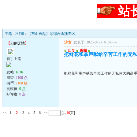
站
主题 : 074期：【东山再起】㊣综合杀项专区.
沙发
发表于: 2026-07-08 01:45
---
【
刀剑无情
】
u
回复
u
编辑
u
把鲜花和掌声献给辛苦工作的无
新手上路
发帖:
1836
把鲜花和掌声献给辛苦工作的无私伟大的高
威望:
7190 点
铜币:
2160 枚
贡献值:
0 点
好评度:
0 点
<<
1
2
3
4
5
6
>>
[共
10
页]