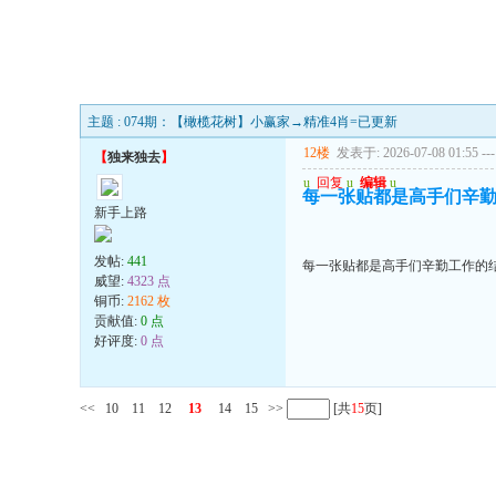
主题 : 074期：【橄榄花树】小赢家→精准4肖=已更新
12楼
发表于: 2026-07-08 01:55
---
【
独来独去
】
u
回复
u
编辑
u
每一张贴都是高手们辛勤
新手上路
发帖:
441
每一张贴都是高手们辛勤工作的结
威望:
4323 点
铜币:
2162 枚
贡献值:
0 点
好评度:
0 点
<<
10
11
12
13
14
15
>>
[共
15
页]