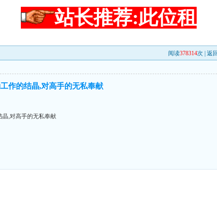
站长推荐:此位租
阅读
378314
次 |
返
工作的结晶,对高手的无私奉献
晶,对高手的无私奉献