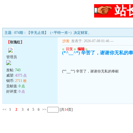
站
主题 : 074期：【学无止境】（<平特一肖>）决定财富、
沙发
发表于: 2026-07-08 01:46
---
【
玫瑰红
】
u
回复
u
编辑
u
(*^__^*) 辛苦了，谢谢你无私的
管理员
发帖:
743
(*^__^*) 辛苦了，谢谢你无私的奉献
威望:
4375 点
铜币:
2711 枚
贡献值:
0 点
好评度:
0 点
<<
1
2
3
4
5
6
>>
[共
14
页]