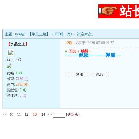
站
主题 : 074期：【学无止境】（<平特一肖>）决定财富、
12楼
发表于: 2026-07-08 01:57
---
【
水晶公主
】
u
回复
u
编辑
u
=====佩服======佩服==
新手上路
发帖:
1850
=====佩服======佩服==
威望:
7186 点
铜币:
2193 枚
贡献值:
0 点
好评度:
0 点
<<
10
11
12
13
14
>>
[共
14
页]